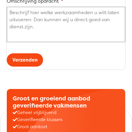
Omschrijving opdracht
*
Verzenden
Groot en groeiend aanbod
geverifieerde vakmensen
Geheel vrijblijvend
Geverifieerde klussers
Groot aanbod