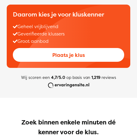
Daarom kies je voor kluskenner
Geheel vrijblijvend
Geverifieerde klussers
Groot aanbod
Plaats je klus
Wij scoren een
4,7/5.0
op basis van
1,219
reviews
Zoek binnen enkele minuten dé
kenner voor de klus.