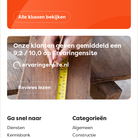
Alle klussen bekijken
Onze klanten geven gemiddeld een
9,2 / 10,0 op Ervaringensite
Reviews lezen
Ga snel naar
Categorieën
Diensten
Algemeen
Kennisbank
Constructie