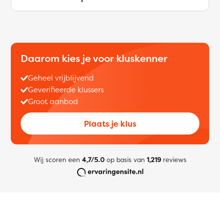
Daarom kies je voor kluskenner
Geheel vrijblijvend
Geverifieerde klussers
Groot aanbod
Plaats je klus
Wij scoren een
4,7/5.0
op basis van
1,219
reviews