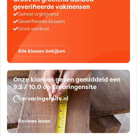
geverifieerde vakmensen
Geheel vrijblijvend
Geverifieerde klussers
Groot aanbod
Alle klussen bekijken
Onze klanten geven gemiddeld een
9,2 / 10,0 op Ervaringensite
Reviews lezen