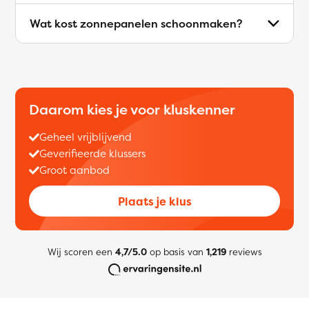
Wat kost zonnepanelen schoonmaken?
Daarom kies je voor kluskenner
Geheel vrijblijvend
Geverifieerde klussers
Groot aanbod
Plaats je klus
Wij scoren een
4,7/5.0
op basis van
1,219
reviews