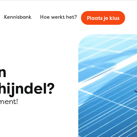
Kennisbank
Hoe werkt het?
Plaats je klus
n
hijndel?
ment!