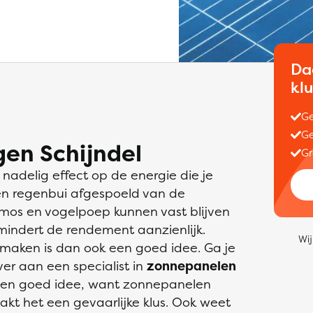
Da
kl
Ge
Ge
en Schijndel
Gr
nadelig effect op de energie die je
een regenbui afgespoeld van de
 mos en vogelpoep kunnen vast blijven
mindert de rendement aanzienlijk.
Wij
maken is dan ook een goed idee. Ga je
over aan een specialist in
zonnepanelen
s een goed idee, want zonnepanelen
kt het een gevaarlijke klus. Ook weet