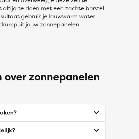
aar en overweeg je deze zelf te
t altijd te doen met een zachte borstel
esultaat gebruik je lauwwarm water
gedrukspuit jouw zonnepanelen
n over zonnepanelen
aken?
elijk?