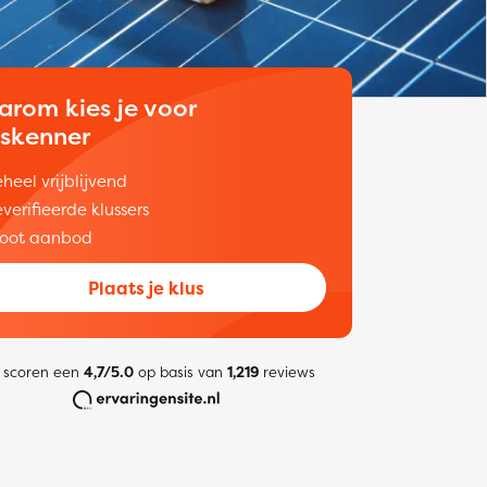
arom kies je voor
uskenner
heel vrijblijvend
verifieerde klussers
oot aanbod
Plaats je klus
 scoren een
4,7/5.0
op basis van
1,219
reviews