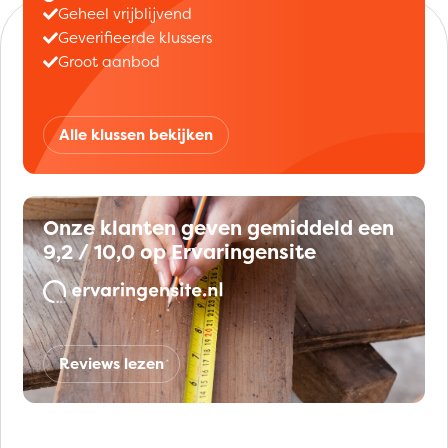
Geheel vrijblijvend
Geverifieerde klussers
Groot aanbod
Alle klussen bekijken
Onze klanten geven gemiddeld een
9,2 / 10,0 op Ervaringensite
Reviews lezen