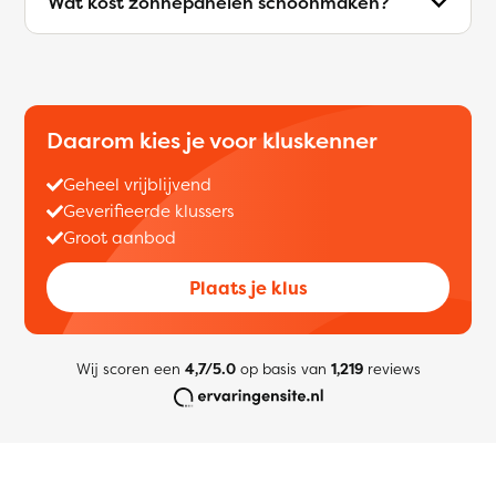
Wat kost zonnepanelen schoonmaken?
Daarom kies je voor kluskenner
Geheel vrijblijvend
Geverifieerde klussers
Groot aanbod
Plaats je klus
Wij scoren een
4,7/5.0
op basis van
1,219
reviews