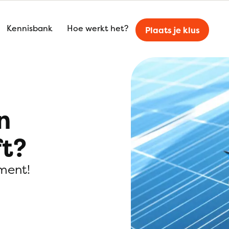
Kennisbank
Hoe werkt het?
Plaats je klus
n
ft?
ment!