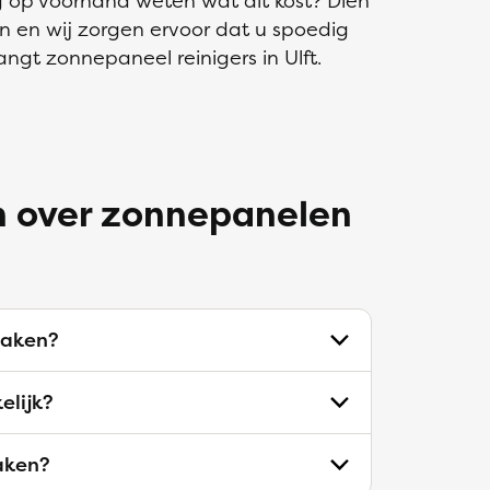
ag op voorhand weten wat dit kost? Dien
n en wij zorgen ervoor dat u spoedig
vangt zonnepaneel reinigers in Ulft.
n over zonnepanelen
aken?
elijk?
aken?