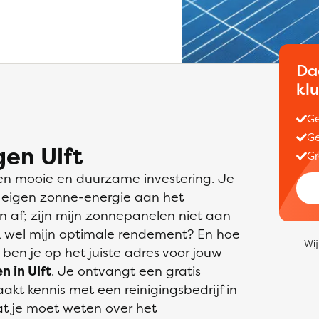
Da
kl
Ge
Ge
en Ulft
Gr
en mooie en duurzame investering. Je
w eigen zonne-energie aan het
en af; zijn mijn zonnepanelen niet aan
 wel mijn optimale rendement? En hoe
Wij
 ben je op het juiste adres voor jouw
 in Ulft
. Je ontvangt een gratis
akt kennis met een reinigingsbedrijf in
t je moet weten over het