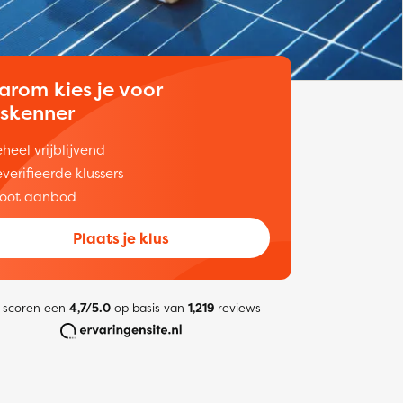
arom kies je voor
uskenner
heel vrijblijvend
verifieerde klussers
oot aanbod
Plaats je klus
 scoren een
4,7/5.0
op basis van
1,219
reviews