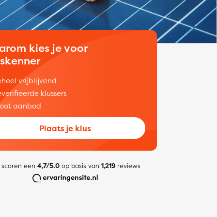
arom kies je voor
uskenner
heel vrijblijvend
verifieerde klussers
oot aanbod
Plaats je klus
 scoren een
4,7/5.0
op basis van
1,219
reviews