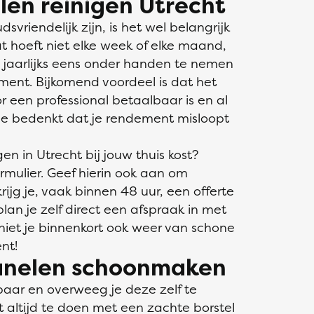
en reinigen Utrecht
riendelijk zijn, is het wel belangrijk
 hoeft niet elke week of elke maand,
 jaarlijks eens onder handen te nemen
ment. Bijkomend voordeel is dat het
 een professional betaalbaar is en al
 je bedenkt dat je rendement misloopt
n in Utrecht bij jouw thuis kost?
rmulier. Geef hierin ook aan om
ijg je, vaak binnen 48 uur, een offerte
lan je zelf direct een afspraak in met
geniet je binnenkort ook weer van schone
nt!
panelen schoonmaken
aar en overweeg je deze zelf te
t altijd te doen met een zachte borstel