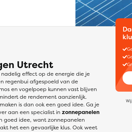
Da
kl
Ge
Ge
gen Utrecht
Gr
nadelig effect op de energie die je
een regenbui afgespoeld van de
 mos en vogelpoep kunnen vast blijven
mindert de rendement aanzienlijk.
Wij
maken is dan ook een goed idee. Ga je
over aan een specialist in
zonnepanelen
een goed idee, want zonnepanelen
kt het een gevaarlijke klus. Ook weet