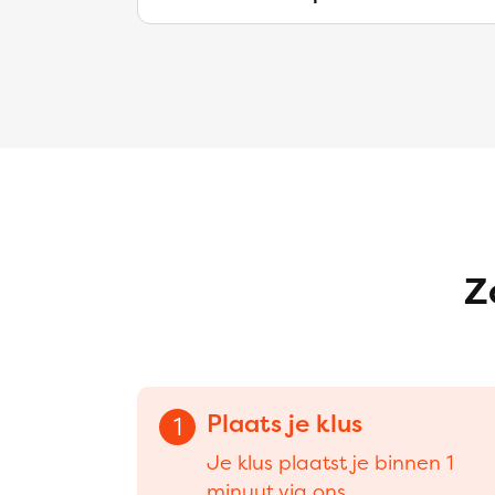
Z
Plaats je klus
1
Je klus plaatst je binnen 1
minuut via ons