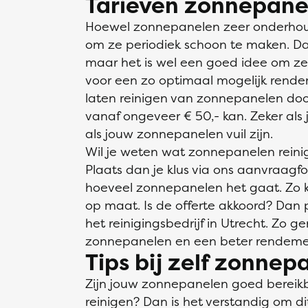
Tarieven zonnepanel
Hoewel zonnepanelen zeer onderhoudsv
om ze periodiek schoon te maken. Dat
maar het is wel een goed idee om ze
voor een zo optimaal mogelijk rende
laten reinigen van zonnepanelen door
vanaf ongeveer € 50,- kan. Zeker als
als jouw zonnepanelen vuil zijn.
Wil je weten wat zonnepanelen reinige
Plaats dan je klus via ons aanvraagfo
hoeveel zonnepanelen het gaat. Zo kr
op maat. Is de offerte akkoord? Dan p
het reinigingsbedrijf in Utrecht. Zo 
zonnepanelen en een beter rendeme
Tips bij zelf zonne
Zijn jouw zonnepanelen goed bereikb
reinigen? Dan is het verstandig om di