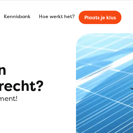
Kennisbank
Hoe werkt het?
Plaats je klus
n
trecht?
ment!