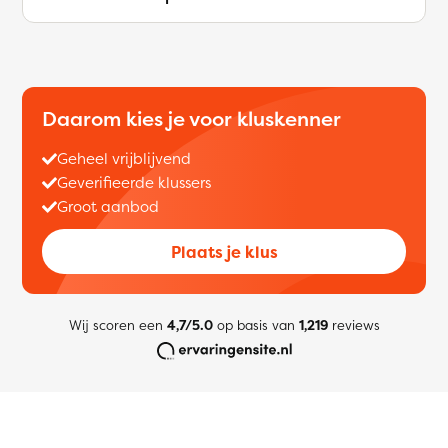
Daarom kies je voor kluskenner
Geheel vrijblijvend
Geverifieerde klussers
Groot aanbod
Plaats je klus
Wij scoren een
4,7/5.0
op basis van
1,219
reviews