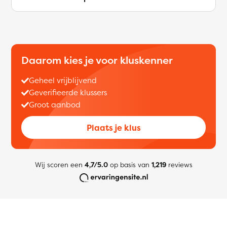
Daarom kies je voor kluskenner
Geheel vrijblijvend
Geverifieerde klussers
Groot aanbod
Plaats je klus
Wij scoren een
4,7/5.0
op basis van
1,219
reviews