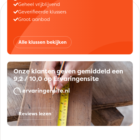
Geheel vrijblijvend
Geverifieerde klussers
Groot aanbod
Alle klussen bekijken
Onze klanten geven gemiddeld een
9,2 / 10,0 op Ervaringensite
Reviews lezen