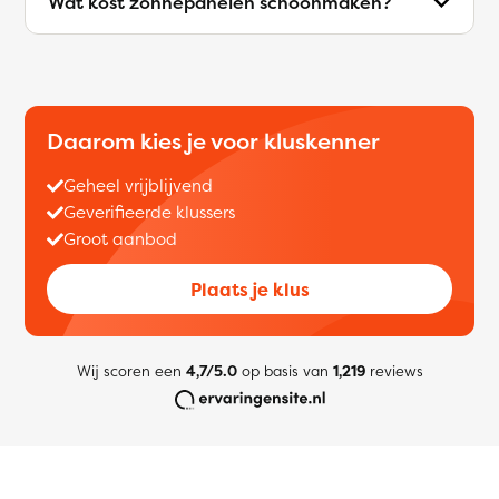
Wat kost zonnepanelen schoonmaken?
Daarom kies je voor kluskenner
Geheel vrijblijvend
Geverifieerde klussers
Groot aanbod
Plaats je klus
Wij scoren een
4,7/5.0
op basis van
1,219
reviews