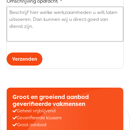
Omschrijving opdracht
*
Verzenden
Groot en groeiend aanbod
geverifieerde vakmensen
Geheel vrijblijvend
Geverifieerde klussers
Groot aanbod