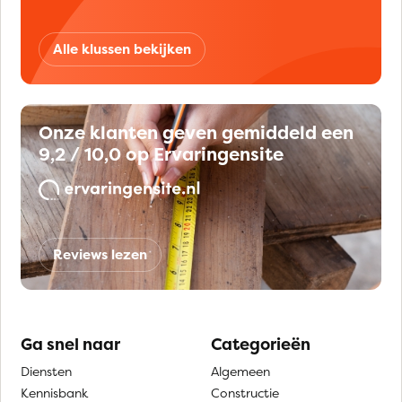
Alle klussen bekijken
Onze klanten geven gemiddeld een
9,2 / 10,0 op Ervaringensite
Reviews lezen
Ga snel naar
Categorieën
Diensten
Algemeen
Kennisbank
Constructie