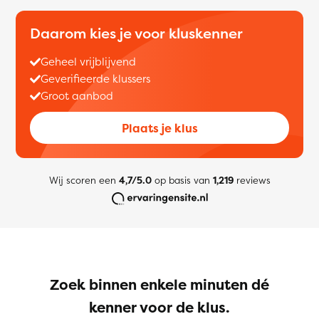
Daarom kies je voor kluskenner
Geheel vrijblijvend
Geverifieerde klussers
Groot aanbod
Plaats je klus
Wij scoren een
4,7/5.0
op basis van
1,219
reviews
Zoek binnen enkele minuten dé
kenner voor de klus.