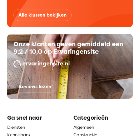
Alle klussen bekijken
Onze klanten geven gemiddeld een
9,2 / 10,0 op Ervaringensite
Reviews lezen
Ga snel naar
Categorieën
Diensten
Algemeen
Kennisbank
Constructie