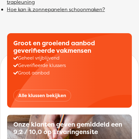
trapleuning
Hoe kan ik zonnepanelen schoonmaken?
Groot en groeiend aanbod
geverifieerde vakmensen
Geheel vrijblijvend
Geverifieerde klussers
Groot aanbod
Alle klussen bekijken
Onze klanten geven gemiddeld een
9,2 / 10,0 op Ervaringensite